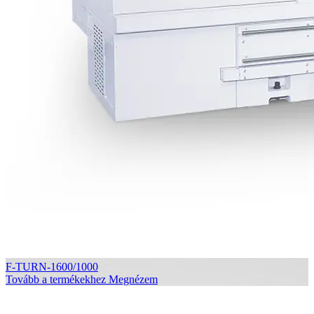
F-TURN-1600/1000
Tovább a termékekhez
Megnézem