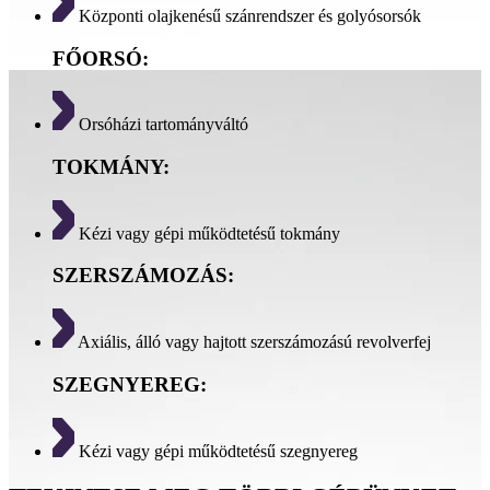
Központi olajkenésű szánrendszer és golyósorsók
FŐORSÓ:
Orsóházi tartományváltó
TOKMÁNY:
Kézi vagy gépi működtetésű tokmány
SZERSZÁMOZÁS:
Axiális, álló vagy hajtott szerszámozású revolverfej
SZEGNYEREG:
Kézi vagy gépi működtetésű szegnyereg