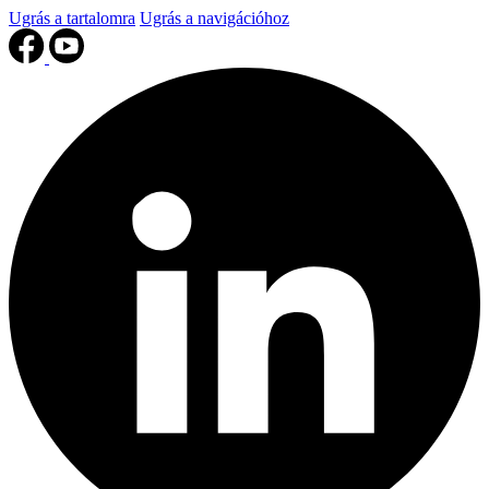
Ugrás a tartalomra
Ugrás a navigációhoz