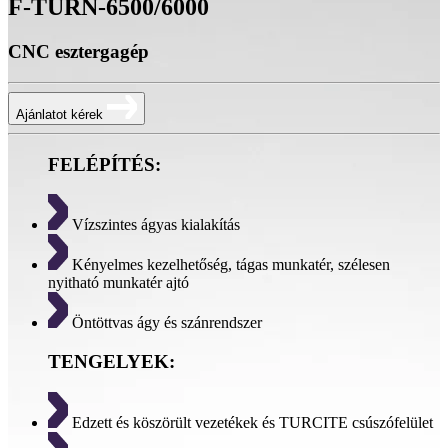
F-TURN-6500/6000
CNC esztergagép
Ajánlatot kérek
FELÉPÍTÉS:
Vízszintes ágyas kialakítás
Kényelmes kezelhetőség, tágas munkatér, szélesen
nyitható munkatér ajtó
Öntöttvas ágy és szánrendszer
TENGELYEK:
Edzett és köszörült vezetékek és TURCITE csúszófelület