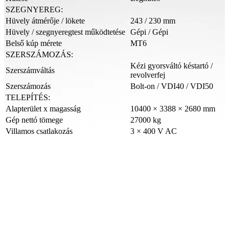
SZEGNYEREG:
Hüvely átmérője / lökete
243 / 230 mm
Hüvely / szegnyeregtest működtetése
Gépi / Gépi
Belső kúp mérete
MT6
SZERSZÁMOZÁS:
Kézi gyorsváltó késtartó /
Szerszámváltás
revolverfej
Szerszámozás
Bolt-on / VDI40 / VDI50
TELEPÍTÉS:
Alapterület x magasság
10400 × 3388 × 2680 mm
Gép nettó tömege
27000 kg
Villamos csatlakozás
3 × 400 V AC