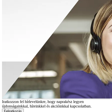
Iratkozzon fel hírlevelünkre, hogy naprakész legyen
újdonságainkkal, híreinkkel és akcióinkkal kapcsolatban.
Feliratkozás