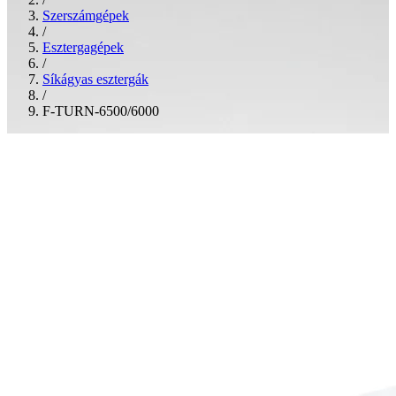
Szerszámgépek
/
Esztergagépek
/
Síkágyas esztergák
/
F-TURN-6500/6000