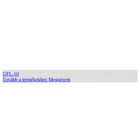
GFL-10
Tovább a termékekhez
Megnézem