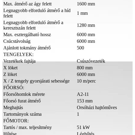
Max. átmérő az ágy felett
1600 mm
Legnagyobb elforduló átmérő a híd
1 mm
felett
Legnagyobb elforduló átmérő a
1280 mm
keresztszán felett
Max. esztergálható hossz
6000 mm
Csúcstávolság
6000 mm
Ajánlott tokmány átmérő
500
TENGELYEK:
Vezetékek fajtája
Csúszóvezeték
X löket
800 mm
Z löket
6000 mm
X / Z tengely gyorsjárati sebessége
10 m/perc
FŐORSÓ:
Főorsóhomlok mérete
A2-11
Főorsó furat átmérő
153 mm
Meghajtás
Orsóházi hajtóműves
Tartományok száma
1
FŐMOTOR:
Tartós / max. teljesítmény
51 kW
Hűtése
Léghűtés