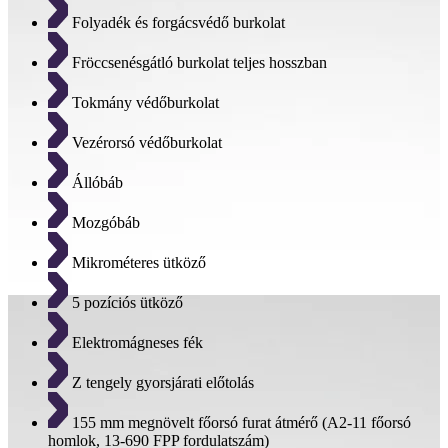
Folyadék és forgácsvédő burkolat
Fröccsenésgátló burkolat teljes hosszban
Tokmány védőburkolat
Vezérorsó védőburkolat
Állóbáb
Mozgóbáb
Mikrométeres ütköző
5 pozíciós ütköző
Elektromágneses fék
Z tengely gyorsjárati előtolás
155 mm megnövelt főorsó furat átmérő (A2-11 főorsó
homlok, 13-690 FPP fordulatszám)