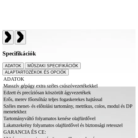
Specifikációk
ADATOK
MŰSZAKI SPECIFIKÁCIÓK
ALAPTARTOZÉKOK ÉS OPCIÓK
ADATOK
Masszív gépágy extra széles csúszóvezetékekkel
Edzett és precíziósan köszörült ágyvezetékek
Erős, merev főorsóház teljes fogaskerekes hajtással
Széles menet- és előtolási tartomány, metrikus, colos, modul és DP
menetekhez
Tartományváltó folyamatos kenése olajfürdővel
Lakatszekrény folyamatos olajfürdővel és biztonsági retesszel
GARANCIA ÉS CE: