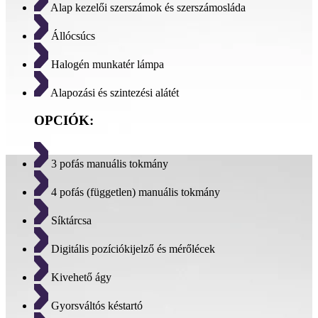
Alap kezelői szerszámok és szerszámosláda
Állócsúcs
Halogén munkatér lámpa
Alapozási és szintezési alátét
OPCIÓK:
3 pofás manuális tokmány
4 pofás (független) manuális tokmány
Síktárcsa
Digitális pozíciókijelző és mérőlécek
Kivehető ágy
Gyorsváltós késtartó