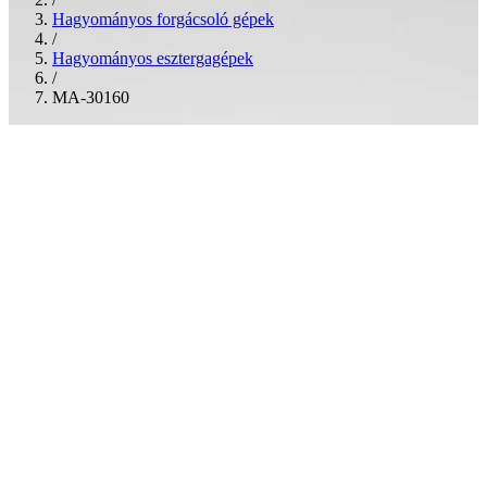
Hagyományos forgácsoló gépek
/
Hagyományos esztergagépek
/
MA-30160