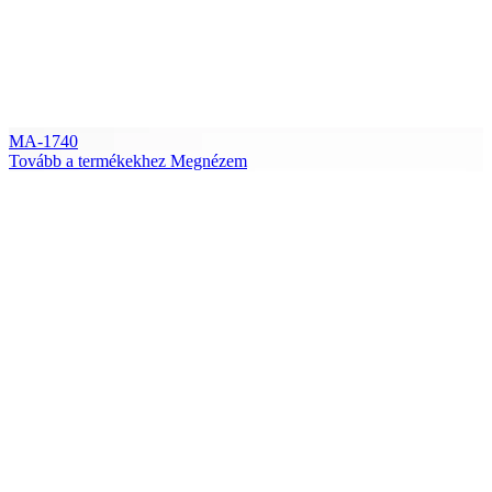
MA-1740
Tovább a termékekhez
Megnézem