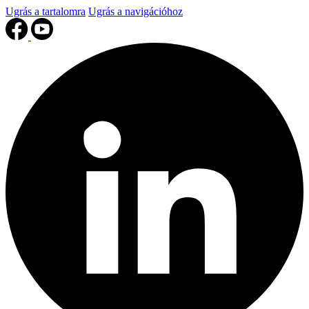
Ugrás a tartalomra
Ugrás a navigációhoz