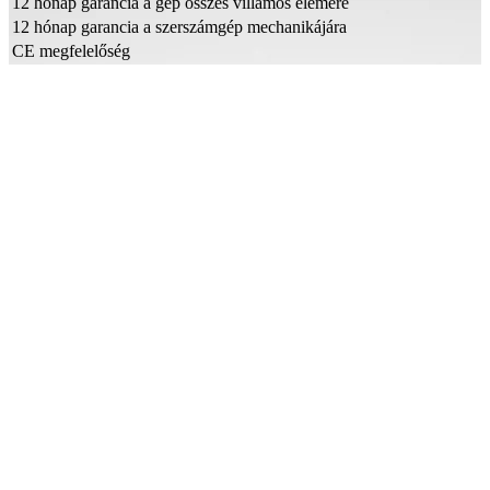
12 hónap garancia a gép összes villamos elemére
12 hónap garancia a szerszámgép mechanikájára
CE megfelelőség