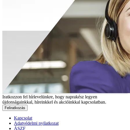
Iratkozzon fel hírlevelünkre, hogy naprakész legyen
újdonságainkkal, híreinkkel és akcióinkkal kapcsolatban.
Feliratkozás
Kapcsolat
Adatvédelmi nyilatkozat
ÁSZF