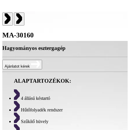
MA-30160
Hagyományos esztergagép
Ajánlatot kérek
ALAPTARTOZÉKOK:
4 állású késtartó
Hűtőfolyadék rendszer
Szűkítő hüvely