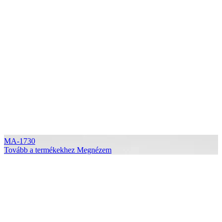
MA-1730
Tovább a termékekhez
Megnézem