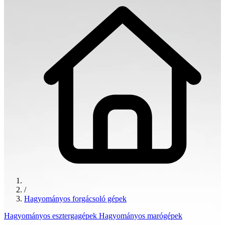
/
Hagyományos forgácsoló gépek
Hagyományos esztergagépek
Hagyományos marógépek