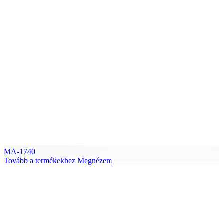
MA-1740
Tovább a termékekhez
Megnézem