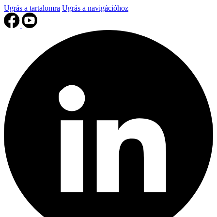
Ugrás a tartalomra
Ugrás a navigációhoz