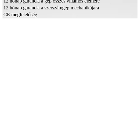
12 hónap garancia a gép összes villamos elemére
12 hónap garancia a szerszámgép mechanikájára
CE megfelelőség