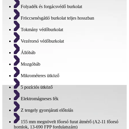
Folyadék és forgácsvédő burkolat
Fröccsenésgátló burkolat teljes hosszban
Tokmány védőburkolat
Vezérorsó védőburkolat
Állóbáb
Mozgóbáb
Mikrométeres ütköző
5 pozíciós ütköző
Elektromágneses fék
Z tengely gyorsjárati előtolás
155 mm megnövelt főorsó furat átmérő (A2-11 főorsó
homlok, 13-690 FPP fordulatszám)