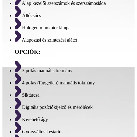
Alap kezelői szerszámok és szerszámosláda
Állócsúcs
Halogén munkatér lámpa
Alapozási és szintezési alátét
OPCIÓK:
3 pofás manuális tokmány
4 pofás (független) manuális tokmány
Síktárcsa
Digitális pozíciókijelző és mérőlécek
Kivehető ágy
Gyorsváltós késtartó