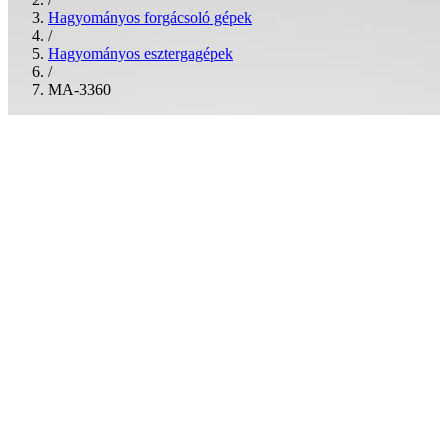
Hagyományos forgácsoló gépek
/
Hagyományos esztergagépek
/
MA-3360