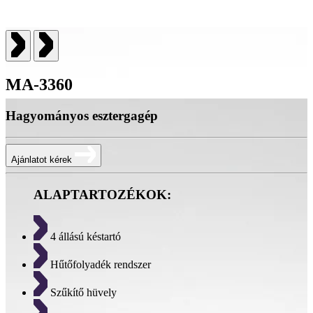
MA-3360
Hagyományos esztergagép
Ajánlatot kérek
ALAPTARTOZÉKOK:
4 állású késtartó
Hűtőfolyadék rendszer
Szűkítő hüvely