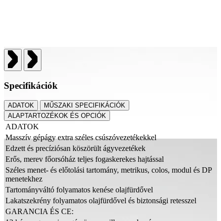
Specifikációk
ADATOK
MŰSZAKI SPECIFIKÁCIÓK
ALAPTARTOZÉKOK ÉS OPCIÓK
ADATOK
Masszív gépágy extra széles csúszóvezetékekkel
Edzett és precíziósan köszörült ágyvezetékek
Erős, merev főorsóház teljes fogaskerekes hajtással
Széles menet- és előtolási tartomány, metrikus, colos, modul és DP
menetekhez
Tartományváltó folyamatos kenése olajfürdővel
Lakatszekrény folyamatos olajfürdővel és biztonsági retesszel
GARANCIA ÉS CE: