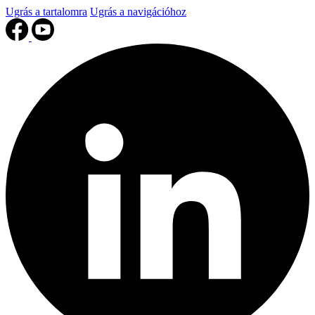
Ugrás a tartalomra
Ugrás a navigációhoz