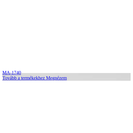
MA-1740
Tovább a termékekhez
Megnézem