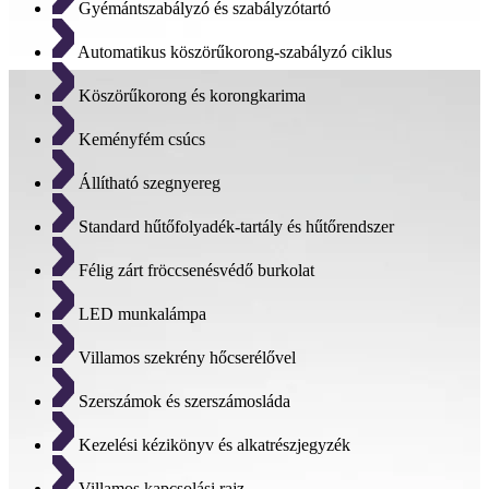
Gyémántszabályzó és szabályzótartó
Automatikus köszörűkorong-szabályzó ciklus
Köszörűkorong és korongkarima
Keményfém csúcs
Állítható szegnyereg
Standard hűtőfolyadék-tartály és hűtőrendszer
Félig zárt fröccsenésvédő burkolat
LED munkalámpa
Villamos szekrény hőcserélővel
Szerszámok és szerszámosláda
Kezelési kézikönyv és alkatrészjegyzék
Villamos kapcsolási rajz