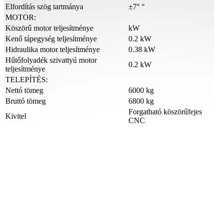
Elfordítás szög tartmánya
±7° °
MOTOR:
Köszörű motor teljesítménye
kW
Kenő tápegység teljesítménye
0.2 kW
Hidraulika motor teljesítménye
0.38 kW
Hűtőfolyadék szivattyú motor
0.2 kW
teljesítménye
TELEPÍTÉS:
Nettó tömeg
6000 kg
Bruttó tömeg
6800 kg
Forgatható köszörűfejes
Kivitel
CNC