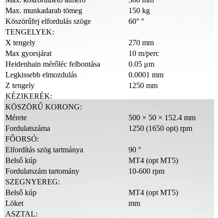
Max. munkadarab tömeg
150 kg
Köszörűfej elfordulás szöge
60° °
TENGELYEK:
X tengely
270 mm
Max gyorsjárat
10 m/perc
Heidenhain mérőléc felbontása
0.05 μm
Legkissebb elmozdulás
0.0001 mm
Z tengely
1250 mm
KÉZIKERÉK:
KÖSZÖRŰ KORONG:
Mérete
500 × 50 × 152.4 mm
Fordulatszáma
1250 (1650 opt) rpm
FŐORSÓ:
Elfordítás szög tartmánya
90 °
Belső kúp
MT4 (opt MT5)
Fordulatszám tartomány
10-600 rpm
SZEGNYEREG:
Belső kúp
MT4 (opt MT5)
Löket
mm
ASZTAL: