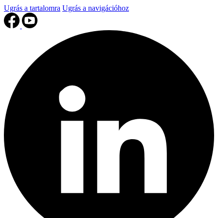
Ugrás a tartalomra
Ugrás a navigációhoz