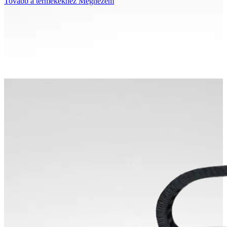
Tovább a termékekhez
Megnézem