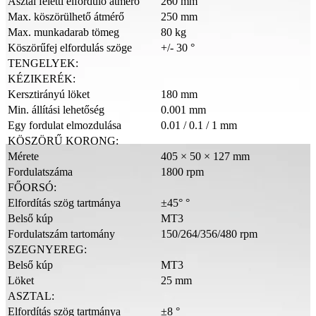
Asztal feletti elforduló átmérő
260 mm
Max. köszörülhető átmérő
250 mm
Max. munkadarab tömeg
80 kg
Köszörűfej elfordulás szöge
+/- 30 °
TENGELYEK:
KÉZIKERÉK:
Kersztirányú löket
180 mm
Min. állítási lehetőség
0.001 mm
Egy fordulat elmozdulása
0.01 / 0.1 / 1 mm
KÖSZÖRŰ KORONG:
Mérete
405 × 50 × 127 mm
Fordulatszáma
1800 rpm
FŐORSÓ:
Elfordítás szög tartmánya
±45° °
Belső kúp
MT3
Fordulatszám tartomány
150/264/356/480 rpm
SZEGNYEREG:
Belső kúp
MT3
Löket
25 mm
ASZTAL:
Elfordítás szög tartmánya
±8 °