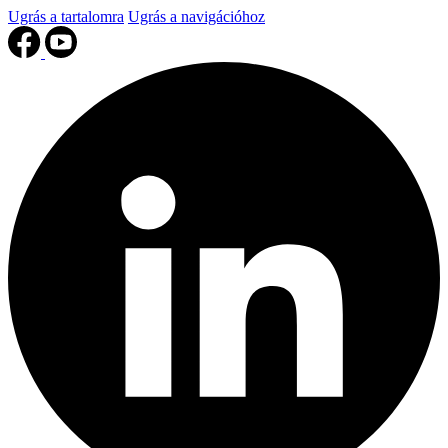
Ugrás a tartalomra
Ugrás a navigációhoz