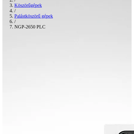
Köszörűgépek
/
Palástköszörű gépek
/
NGP-2650 PLC