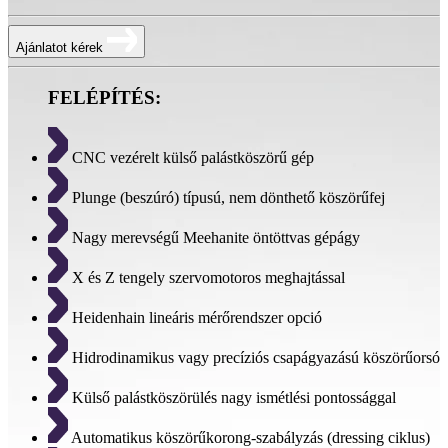
Ajánlatot kérek
FELÉPÍTÉS:
CNC vezérelt külső palástköszörű gép
Plunge (beszúró) típusú, nem dönthető köszörűfej
Nagy merevségű Meehanite öntöttvas gépágy
X és Z tengely szervomotoros meghajtással
Heidenhain lineáris mérőrendszer opció
Hidrodinamikus vagy precíziós csapágyazású köszörűorsó
Külső palástköszörülés nagy ismétlési pontossággal
Automatikus köszörűkorong-szabályzás (dressing ciklus)