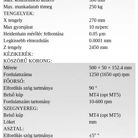
Max. munkadarab tömeg
250 kg
TENGELYEK:
X tengely
270 mm
Max gyorsjárat
10 m/perc
Heidenhain mérőléc felbontása
0.05 μm
Legkissebb elmozdulás
0.0001 mm
Z tengely
2450 mm
KÉZIKERÉK:
KÖSZÖRŰ KORONG:
Mérete
500 × 50 × 152.4 mm
Fordulatszáma
1250 (1650 opt) rpm
FŐORSÓ:
Elfordítás szög tartmánya
90 °
Belső kúp
MT4 (opt MT5)
Fordulatszám tartomány
10-600 rpm
SZEGNYEREG:
Belső kúp
MT4 (opt MT5)
Löket
mm
ASZTAL:
Elfordítás szög tartmánya
±5° °