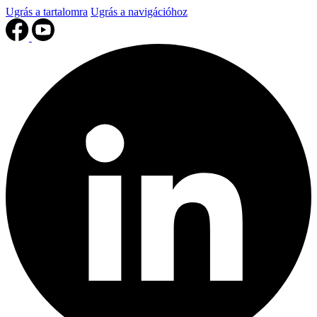
Ugrás a tartalomra
Ugrás a navigációhoz