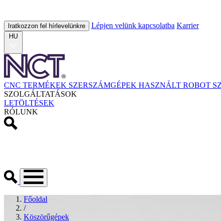
Lépjen velünk kapcsolatba
Karrier
Iratkozzon fel hírlevelünkre
HU
CNC TERMÉKEK
SZERSZÁMGÉPEK
HASZNÁLT
ROBOT
S
SZOLGÁLTATÁSOK
LETÖLTÉSEK
RÓLUNK
Főoldal
/
Köszörűgépek