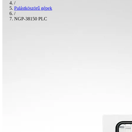
/
Palástköszörű gépek
/
NGP-38150 PLC