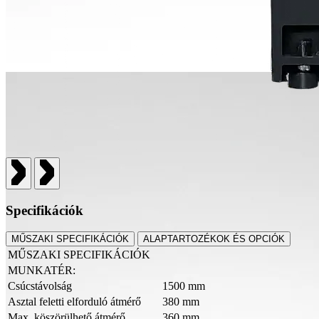
Specifikációk
MŰSZAKI SPECIFIKÁCIÓK
ALAPTARTOZÉKOK ÉS OPCIÓK
MŰSZAKI SPECIFIKÁCIÓK
MUNKATÉR:
Csúcstávolság
1500 mm
Asztal feletti elforduló átmérő
380 mm
Max. köszörülhető átmérő
360 mm