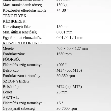
Max. munkadarab tömeg
150 kg
Köszörűfej elfordulás szöge
+/- 30 °
TENGELYEK:
KÉZIKERÉK:
Kersztirányú löket
180 mm
Min. állítási lehetőség
0.001 mm
Egy fordulat elmozdulása
0.01 / 0.1 / 1 mm
KÖSZÖRŰ KORONG:
Mérete
405 × 50 × 127 mm
Fordulatszáma
1650 rpm
FŐORSÓ:
Elfordítás szög tartmánya
±90° °
Belső kúp
MT4 (opt MT5)
Fordulatszám tartomány
30-350 rpm
SZEGNYEREG:
Belső kúp
MT4 (opt MT5)
Löket
25 mm
ASZTAL:
Elfordítás szög tartmánya
±5 °
Gyorsjárati sebesség
30-7000 rpm