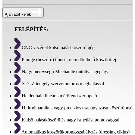
Ajánlatot kérek
FELÉPÍTÉS:
CNC vezérelt külső palástköszörű gép
Plunge (beszúró) típusú, nem dönthető köszörűfej
Nagy merevségű Meehanite öntöttvas gépágy
X és Z tengely szervomotoros meghajtással
Heidenhain lineáris mérőrendszer opció
Hidrodinamikus vagy precíziós csapágyazású köszörűorsó
Külső palástköszörülés nagy ismétlési pontossággal
Automatikus köszörűkorong-szabályzás (dressing ciklus)