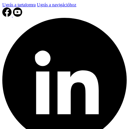
Ugrás a tartalomra
Ugrás a navigációhoz