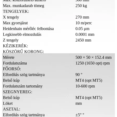
Max. munkadarab tömeg
250 kg
TENGELYEK:
X tengely
270 mm
Max gyorsjárat
10 m/perc
Heidenhain mérőléc felbontása
0.05 μm
Legkissebb elmozdulás
0.0001 mm
Z tengely
2450 mm
KÉZIKERÉK:
KÖSZÖRŰ KORONG:
Mérete
500 × 50 × 152.4 mm
Fordulatszáma
1250 (1650 opt) rpm
FŐORSÓ:
Elfordítás szög tartmánya
90 °
Belső kúp
MT4 (opt MT5)
Fordulatszám tartomány
10-600 rpm
SZEGNYEREG:
Belső kúp
MT4 (opt MT5)
Löket
mm
ASZTAL:
Elfordítás szög tartmánya
±5° °