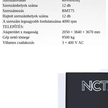
Szerszámváltás
Revolverfej
Szerszámhelyek száma
12 db
Szerszámozás
BMT75
Hajtott szerszámhelyek száma
12 db
A szerszám legnagyobb fordulatszáma
4000 rpm
TELEPÍTÉS:
Alapterület x magasság
2050 × 3840 × 3670 mm
Gép nettó tömege
9500 kg
Villamos csatlakozás
3 × 400 V AC