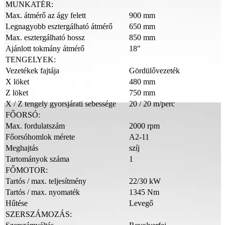
MUNKATÉR:
Max. átmérő az ágy felett
900 mm
Legnagyobb esztergálható átmérő
650 mm
Max. esztergálható hossz
850 mm
Ajánlott tokmány átmérő
18"
TENGELYEK:
Vezetékek fajtája
Gördülővezeték
X löket
480 mm
Z löket
750 mm
X / Z tengely gyorsjárati sebessége
20 / 20 m/perc
FŐORSÓ:
Max. fordulatszám
2000 rpm
Főorsóhomlok mérete
A2-11
Meghajtás
szíj
Tartományok száma
1
FŐMOTOR:
Tartós / max. teljesítmény
22/30 kW
Tartós / max. nyomaték
1345 Nm
Hűtése
Levegő
SZERSZÁMOZÁS: