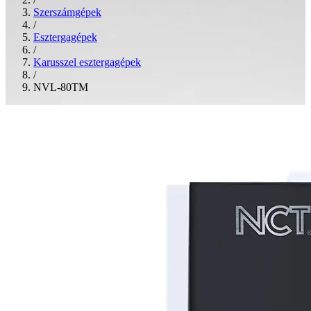
Szerszámgépek
/
Esztergagépek
/
Karusszel esztergagépek
/
NVL-80TM