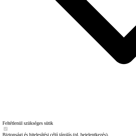
Feltétlenül szükséges sütik
Biztonsági és hitelesítési célú tárolás (pl. bejelentkezés).