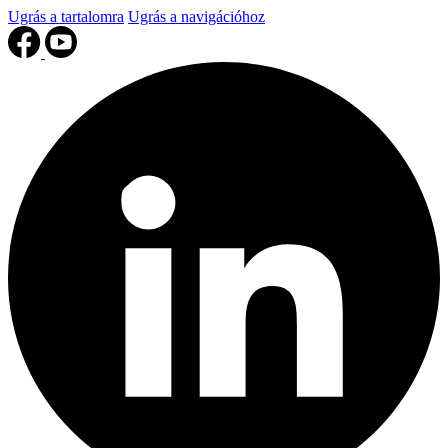
Ugrás a tartalomra
Ugrás a navigációhoz