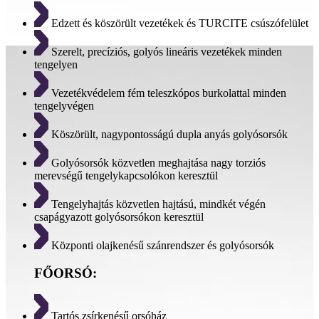
Edzett és köszörült vezetékek és TURCITE csúszófelület
Szerelt, precíziós, golyós lineáris vezetékek minden
tengelyen
Vezetékvédelem fém teleszkópos burkolattal minden
tengelyvégen
Köszörült, nagypontosságú dupla anyás golyósorsók
Golyósorsók közvetlen meghajtása nagy torziós
merevségű tengelykapcsolókon keresztül
Tengelyhajtás közvetlen hajtású, mindkét végén
csapágyazott golyósorsókon keresztül
Központi olajkenésű szánrendszer és golyósorsók
FŐORSÓ:
Tartós zsírkenésű orsóház