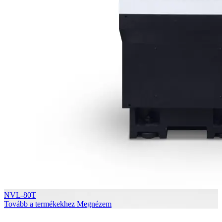
NVL-80T
Tovább a termékekhez
Megnézem