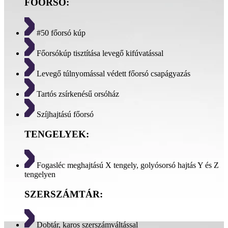
FŐORSÓ:
#50 főorsó kúp
Főorsókúp tisztítása levegő kifúvatással
Levegő túlnyomással védett főorsó csapágyazás
Tartós zsírkenésű orsóház
Szíjhajtású főorsó
TENGELYEK:
Fogasléc meghajtású X tengely, golyósorsó hajtás Y és Z
tengelyen
SZERSZÁMTÁR:
Dobtár, karos szerszámváltással