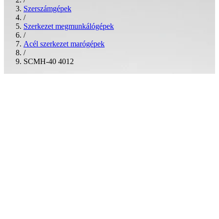
Szerszámgépek
/
Szerkezet megmunkálógépek
/
Acél szerkezet marógépek
/
SCMH-40 4012