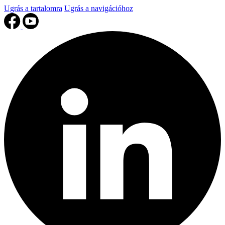
Ugrás a tartalomra
Ugrás a navigációhoz