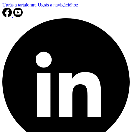
Ugrás a tartalomra
Ugrás a navigációhoz