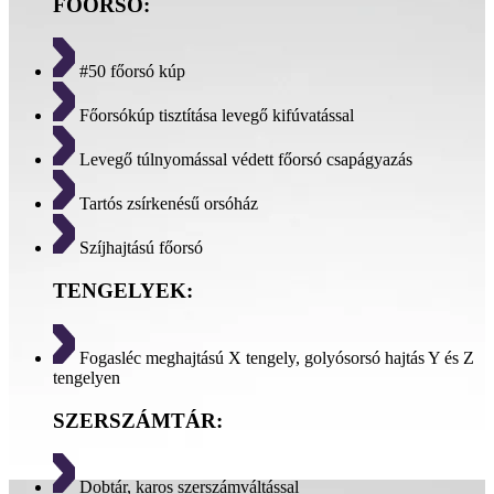
FŐORSÓ:
#50 főorsó kúp
Főorsókúp tisztítása levegő kifúvatással
Levegő túlnyomással védett főorsó csapágyazás
Tartós zsírkenésű orsóház
Szíjhajtású főorsó
TENGELYEK:
Fogasléc meghajtású X tengely, golyósorsó hajtás Y és Z
tengelyen
SZERSZÁMTÁR:
Dobtár, karos szerszámváltással