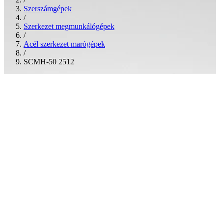
Szerszámgépek
/
Szerkezet megmunkálógépek
/
Acél szerkezet marógépek
/
SCMH-50 2512