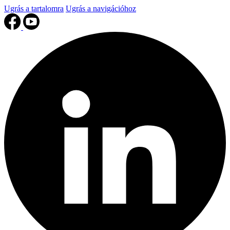
Ugrás a tartalomra
Ugrás a navigációhoz