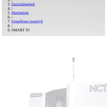
Szerszámgépek
/
Marógépek
/
Függőleges tengelyű
/
SMART S5