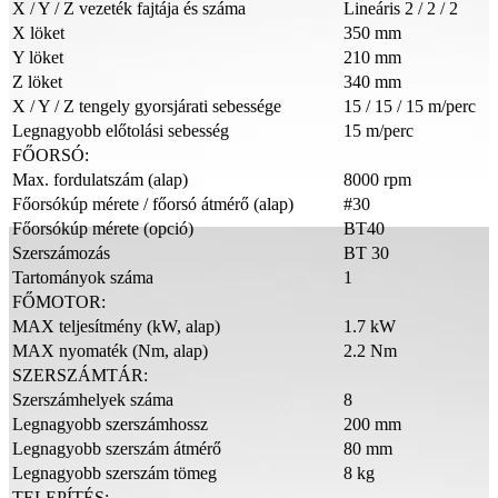
X / Y / Z vezeték fajtája és száma
Lineáris 2 / 2 / 2
X löket
350 mm
Y löket
210 mm
Z löket
340 mm
X / Y / Z tengely gyorsjárati sebessége
15 / 15 / 15 m/perc
Legnagyobb előtolási sebesség
15 m/perc
FŐORSÓ:
Max. fordulatszám (alap)
8000 rpm
Főorsókúp mérete / főorsó átmérő (alap)
#30
Főorsókúp mérete (opció)
BT40
Szerszámozás
BT 30
Tartományok száma
1
FŐMOTOR:
MAX teljesítmény (kW, alap)
1.7 kW
MAX nyomaték (Nm, alap)
2.2 Nm
SZERSZÁMTÁR:
Szerszámhelyek száma
8
Legnagyobb szerszámhossz
200 mm
Legnagyobb szerszám átmérő
80 mm
Legnagyobb szerszám tömeg
8 kg
TELEPÍTÉS: