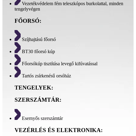
Vezetékvédelem fém teleszkópos burkolattal, minden
tengelyvégen
FŐORSÓ:
Szíjhajtású főorsó
BT30 főorsó kúp
Főorsókúp tisztítása levegő kifúvatással
Tartós zsírkenésű orsóház
TENGELYEK:
SZERSZÁMTÁR:
Esernyős szerszámtár
VEZÉRLÉS ÉS ELEKTRONIKA: