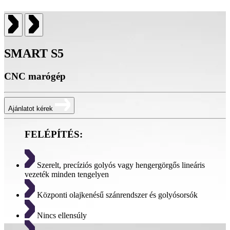
SMART S5
CNC marógép
Ajánlatot kérek
FELÉPÍTÉS:
Szerelt, precíziós golyós vagy hengergörgős lineáris
vezeték minden tengelyen
Központi olajkenésű szánrendszer és golyósorsók
Nincs ellensúly