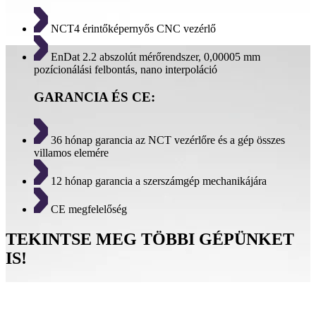
NCT4 érintőképernyős CNC vezérlő
EnDat 2.2 abszolút mérőrendszer, 0,00005 mm
pozícionálási felbontás, nano interpoláció
GARANCIA ÉS CE:
36 hónap garancia az NCT vezérlőre és a gép összes
villamos elemére
12 hónap garancia a szerszámgép mechanikájára
CE megfelelőség
TEKINTSE MEG TÖBBI GÉPÜNKET
IS!