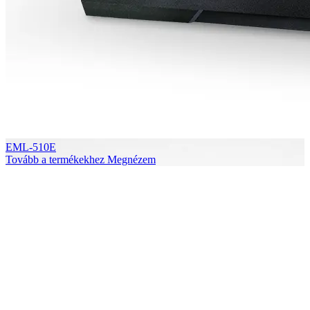
EML-510E
Tovább a termékekhez
Megnézem