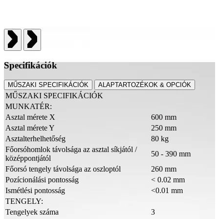
Specifikációk
MŰSZAKI SPECIFIKÁCIÓK
ALAPTARTOZÉKOK & OPCIÓK
MŰSZAKI SPECIFIKÁCIÓK
MUNKATÉR:
Asztal mérete X
600 mm
Asztal mérete Y
250 mm
Asztalterhelhetőség
80 kg
Főorsóhomlok távolsága az asztal síkjától /
50 - 390 mm
középpontjától
Főorsó tengely távolsága az oszloptól
260 mm
Pozícionálási pontosság
< 0.02 mm
Ismétlési pontosság
<0.01 mm
TENGELY:
Tengelyek száma
3