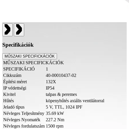
Specifikációk
MŰSZAKI SPECIFICKÁCIÓK
MŰSZAKI SPECIFICKÁCIÓK
SPECIFIKÁCIÓ
1
Cikkszám
40-00010437-02
Építési méret
132X
IP védettségi
IP54
Kivitel
talpas & peremes
Hűtés
köpenyhűtés axiális ventilátorral
Jeladó típus
5 V, TTL, 1024 IPF
Névleges Teljesítmény
35.69 kW
Névleges Nyomaték
227.2 Nm
Névleges fordulatszám
1500 rpm