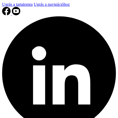
Ugrás a tartalomra
Ugrás a navigációhoz