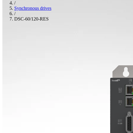
/
Synchronous drives
/
DSC-60/120-RES