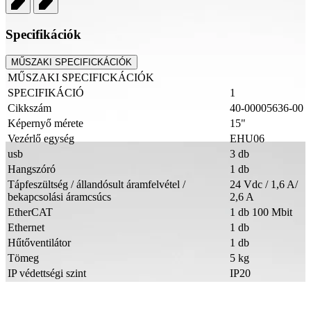
Specifikációk
MŰSZAKI SPECIFICKÁCIÓK
MŰSZAKI SPECIFICKÁCIÓK
SPECIFIKÁCIÓ
1
Cikkszám
40-00005636-00
Képernyő mérete
15"
Vezérlő egység
EHU06
usb
3 db
Hangszóró
1 db
Tápfeszültség / állandósult áramfelvétel /
24 Vdc / 1,6 A/
bekapcsolási áramcsúcs
2,6 A
EtherCAT
1 db 100 Mbit
Ethernet
1 db
Hűtőventilátor
1 db
Tömeg
5 kg
IP védettségi szint
IP20