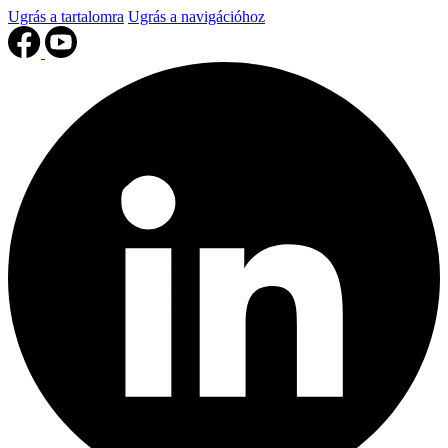
Ugrás a tartalomra
Ugrás a navigációhoz