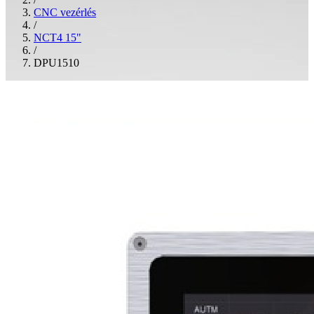
CNC vezérlés
/
NCT4 15"
/
DPU1510