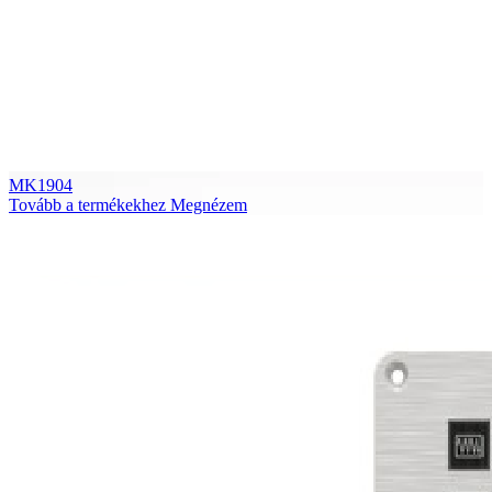
MK1904
Tovább a termékekhez
Megnézem