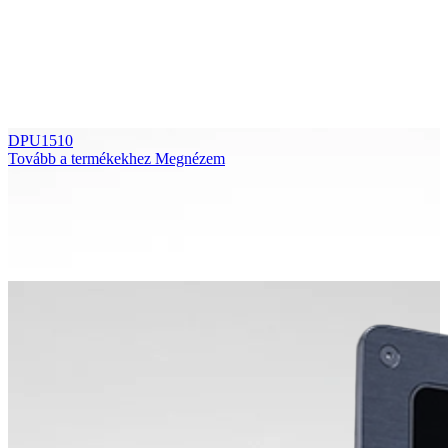
DPU1510
Tovább a termékekhez
Megnézem