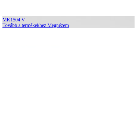
MK1504 V
Tovább a termékekhez
Megnézem