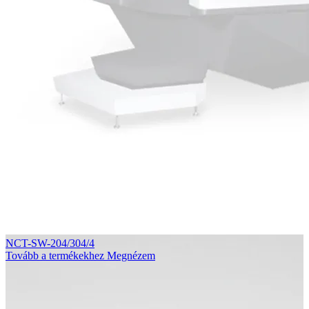
NCT-SW-204/304/4
Tovább a termékekhez
Megnézem