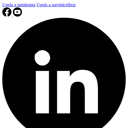
Ugrás a tartalomra
Ugrás a navigációhoz