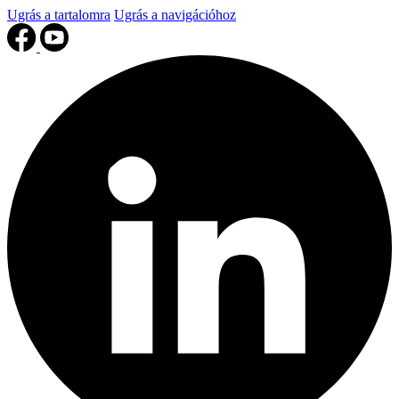
Ugrás a tartalomra
Ugrás a navigációhoz