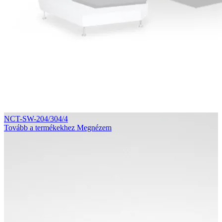
NCT-SW-204/304/4
Tovább a termékekhez
Megnézem