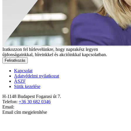
Iratkozzon fel hírlevelünkre, hogy naprakész legyen
újdonságainkkal, híreinkkel és akcióinkkal kapcsolatban.
Feliratkozás
Kapcsolat
Adatvédelmi nyilatkozat
ÁSZF
Sütik kezelése
H-1148 Budapest Fogarasi út 7.
Telefon:
+36 30 682 0346
Email:
Email cím megjelenítése