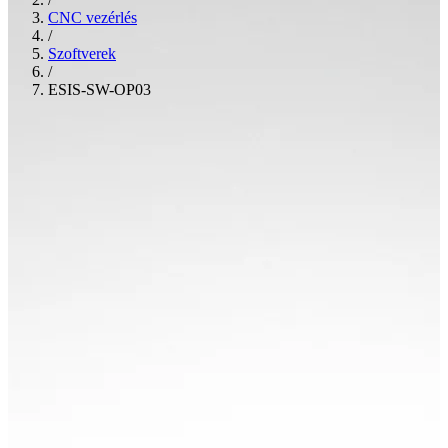
CNC vezérlés
/
Szoftverek
/
ESIS-SW-OP03