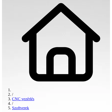
/
CNC vezérlés
/
Szoftverek