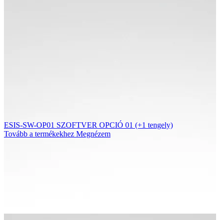
ESIS-SW-OP01 SZOFTVER OPCIÓ 01 (+1 tengely)
Tovább a termékekhez
Megnézem