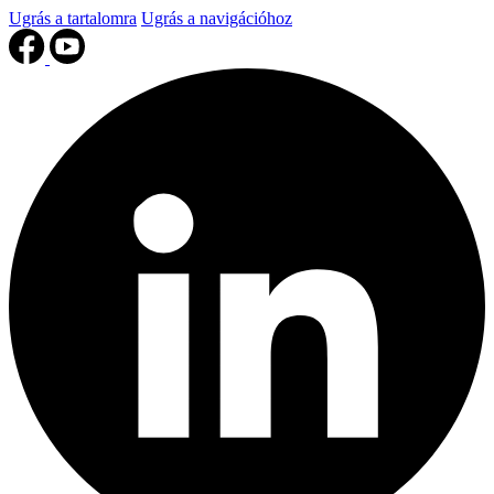
Ugrás a tartalomra
Ugrás a navigációhoz