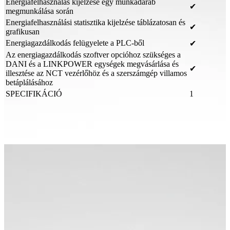
Energiafelhasználás kijelzése egy munkadarab
✔
megmunkálása során
Energiafelhasználási statisztika kijelzése táblázatosan és
✔
grafikusan
Energiagazdálkodás felügyelete a PLC-ből
✔
Az energiagazdálkodás szoftver opcióhoz szükséges a
DANI és a LINKPOWER egységek megvásárlása és
✔
illesztése az NCT vezérlőhöz és a szerszámgép villamos
betáplálásához
SPECIFIKÁCIÓ
1