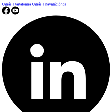
Ugrás a tartalomra
Ugrás a navigációhoz