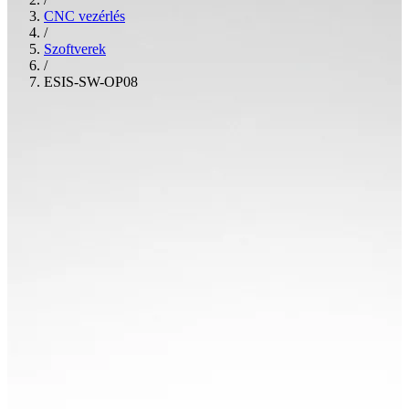
CNC vezérlés
/
Szoftverek
/
ESIS-SW-OP08