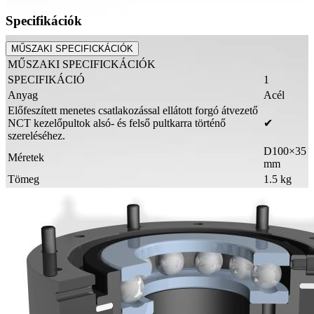
Specifikációk
MŰSZAKI SPECIFICKÁCIÓK
MŰSZAKI SPECIFICKÁCIÓK
SPECIFIKÁCIÓ
1
Anyag
Acél
Előfeszített menetes csatlakozással ellátott forgó átvezető
NCT kezelőpultok alsó- és felső pultkarra történő
✔
szereléséhez.
D100×35
Méretek
mm
Tömeg
1.5 kg