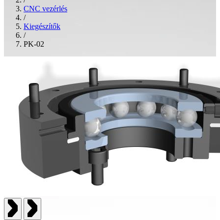
CNC vezérlés
/
Kiegészítők
/
PK-02