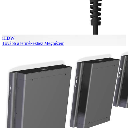
iHDW
Tovább a termékekhez
Megnézem