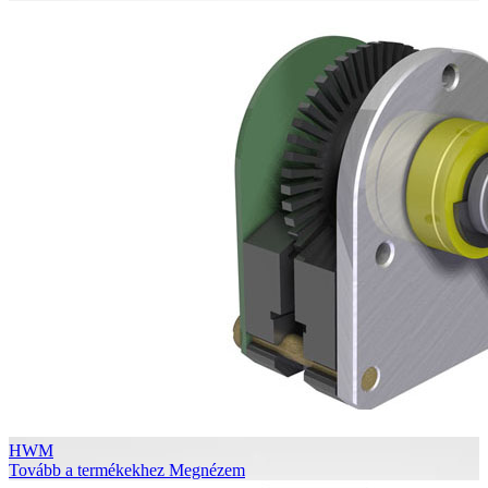
HWM
Tovább a termékekhez
Megnézem