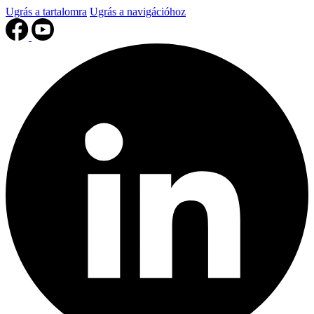
Ugrás a tartalomra
Ugrás a navigációhoz