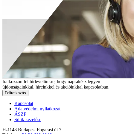
Iratkozzon fel hírlevelünkre, hogy naprakész legyen
újdonságainkkal, híreinkkel és akcióinkkal kapcsolatban.
Feliratkozás
Kapcsolat
Adatvédelmi nyilatkozat
ÁSZF
Sütik kezelése
H-1148 Budapest Fogarasi út 7.