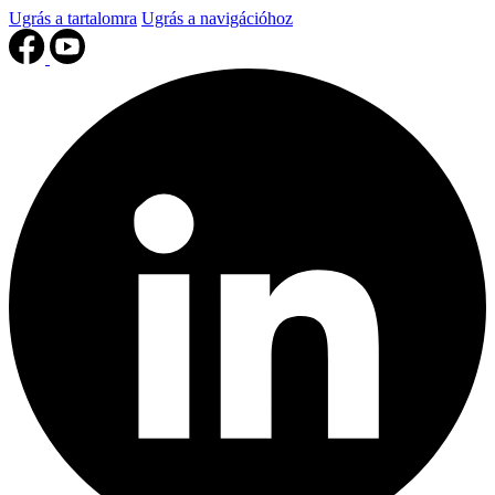
Ugrás a tartalomra
Ugrás a navigációhoz