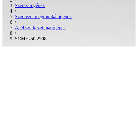
Szerszámgépek
/
Szerkezet megmunkálógépek
/
Acél szerkezet marógépek
/
SCMH-50 2508