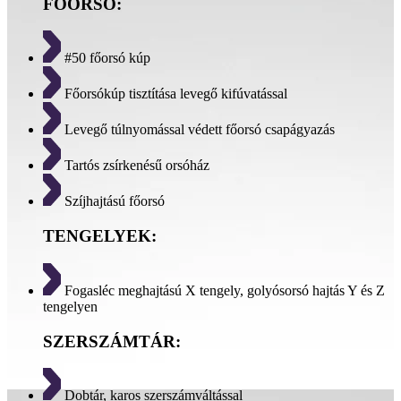
FŐORSÓ:
#50 főorsó kúp
Főorsókúp tisztítása levegő kifúvatással
Levegő túlnyomással védett főorsó csapágyazás
Tartós zsírkenésű orsóház
Szíjhajtású főorsó
TENGELYEK:
Fogasléc meghajtású X tengely, golyósorsó hajtás Y és Z
tengelyen
SZERSZÁMTÁR:
Dobtár, karos szerszámváltással