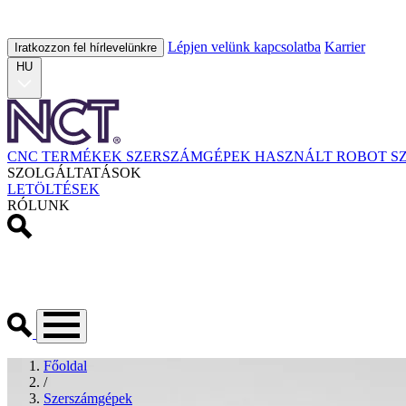
Lépjen velünk kapcsolatba
Karrier
Iratkozzon fel hírlevelünkre
HU
CNC TERMÉKEK
SZERSZÁMGÉPEK
HASZNÁLT
ROBOT
S
SZOLGÁLTATÁSOK
LETÖLTÉSEK
RÓLUNK
Főoldal
/
Szerszámgépek