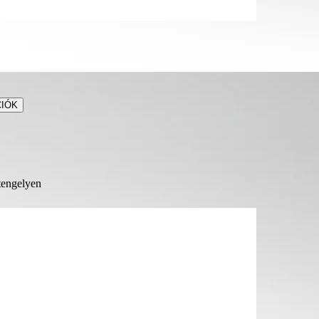
CIÓK
 tengelyen