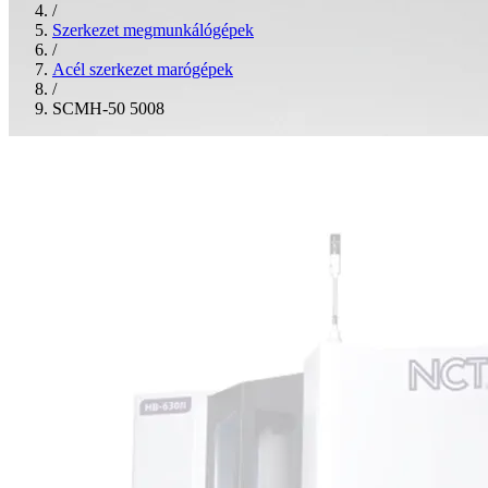
/
Szerkezet megmunkálógépek
/
Acél szerkezet marógépek
/
SCMH-50 5008