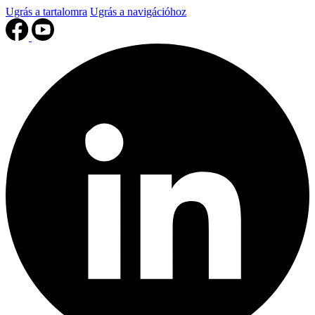
Ugrás a tartalomra
Ugrás a navigációhoz