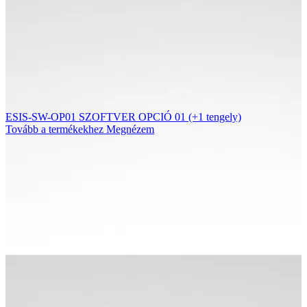
ESIS-SW-OP01 SZOFTVER OPCIÓ 01 (+1 tengely)
Tovább a termékekhez
Megnézem