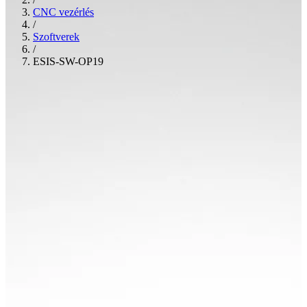
CNC vezérlés
/
Szoftverek
/
ESIS-SW-OP19